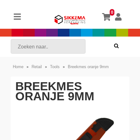
0
Home
Retail
Tools
Breekmes oranje 9mm
»
»
»
BREEKMES
ORANJE 9MM