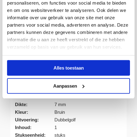
personaliseren, om functies voor social media te bieden
Producten van topkwaliteit
en om ons websiteverkeer te analyseren. Ook delen we
Franco vanaf € 150,-
informatie over uw gebruik van onze site met onze
Leverbaar uit voorraad
partners voor social media, adverteren en analyse. Deze
partners kunnen deze gegevens combineren met andere
Advies op maat
informatie die u aan ze heeft verstrekt of die ze hebben
Snelle levering
verzameld op basis van uw gebruik van hun services.
Alles toestaan
Artikelnummer:
340412
Aanpassen
Verpakking:
Bundel
Eenheid:
25
Dikte:
7 mm
Kleur:
Bruin
Uitvoering:
Dubbelgolf
Inhoud:
1
Stukseenheid:
stuks