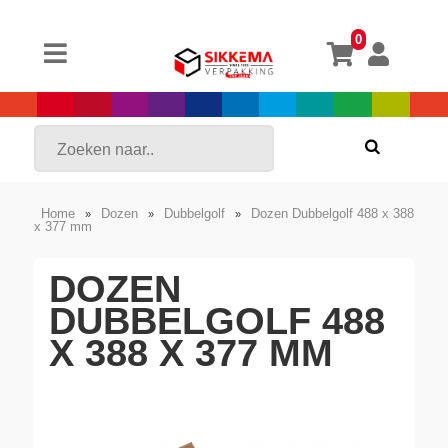
0
Home
Dozen
Dubbelgolf
Dozen Dubbelgolf 488 x 388
»
»
»
x 377 mm
DOZEN
DUBBELGOLF 488
X 388 X 377 MM