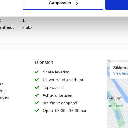
Aanpassen
7 mm
Bruin
:
1
enheid:
stuks
Diensten
Snelle levering
Uit voorraad leverbaar
en
Topkwaliteit
ren
Achteraf betalen
arden
ma t/m vr geopend
Open: 08:30 - 16:30 uur