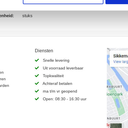
ing:
Rank
:
1000
enheid:
stuks
Diensten
Snelle levering
Uit voorraad leverbaar
en
Topkwaliteit
ren
Achteraf betalen
arden
ma t/m vr geopend
Open: 08:30 - 16:30 uur