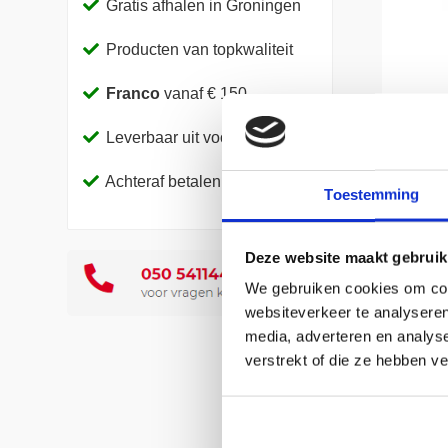
Gratis afhalen in Groningen
Producten van topkwaliteit
Franco
vanaf € 150,-
Leverbaar uit voorraad
Achteraf betalen
Toestemming
Deze website maakt gebruik
We gebruiken cookies om cont
websiteverkeer te analyseren
media, adverteren en analys
verstrekt of die ze hebben v
Artike
Verpak
Eenhei