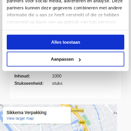
Snelle levering
partners voor social media, adverteren en analyse. Deze
partners kunnen deze gegevens combineren met andere
informatie die u aan ze heeft verstrekt of die ze hebben
verzameld op basis van uw gebruik van hun services.
Artikelnummer:
531571
Alles toestaan
Verpakking:
Doos
Eenheid:
1
Aanpassen
Kleur:
Wit
Uitvoering:
Hang etiket met koord 8 x 19
Inhoud:
1000
Stukseenheid:
stuks