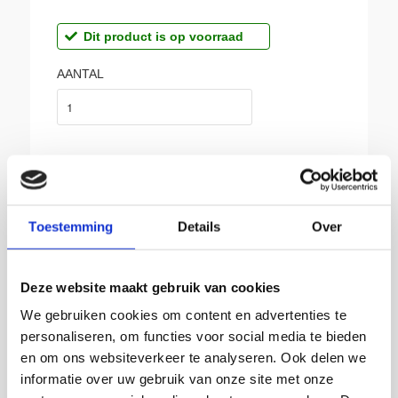
Dit product is op voorraad
AANTAL
Toestemming
Details
Over
BIJ SIKKEMA:
Gratis afhalen in Groningen
Deze website maakt gebruik van cookies
Producten van topkwaliteit
We gebruiken cookies om content en advertenties te
Franco vanaf € 150,-
personaliseren, om functies voor social media te bieden
Leverbaar uit voorraad
en om ons websiteverkeer te analyseren. Ook delen we
Advies op maat
informatie over uw gebruik van onze site met onze