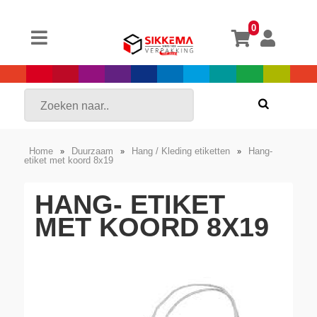
0
Home
Duurzaam
Hang / Kleding etiketten
Hang-
»
»
»
etiket met koord 8x19
HANG- ETIKET
MET KOORD 8X19