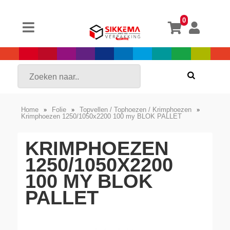
0
Home
Folie
Topvellen / Tophoezen / Krimphoezen
»
»
»
Krimphoezen 1250/1050x2200 100 my BLOK PALLET
KRIMPHOEZEN
1250/1050X2200
100 MY BLOK
PALLET