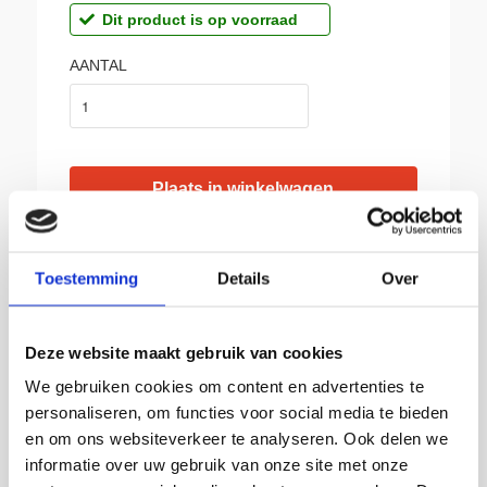
Dit product is op voorraad
AANTAL
BIJ SIKKEMA:
Toestemming
Details
Over
Gratis afhalen in Groningen
Producten van topkwaliteit
Deze website maakt gebruik van cookies
Franco vanaf € 150,-
We gebruiken cookies om content en advertenties te
Leverbaar uit voorraad
personaliseren, om functies voor social media te bieden
Advies op maat
en om ons websiteverkeer te analyseren. Ook delen we
Snelle levering
informatie over uw gebruik van onze site met onze