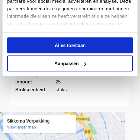
partners voor social media, adverteren en analyse. Deze
partners kunnen deze gegevens combineren met andere
informatie die u aan ze heeft verstrekt of die ze hebben
verzameld op basis van uw gebruik van hun services.
Artikelnummer:
113104
Verpakking:
Rol
Alles toestaan
Eenheid:
1
Dikte:
100 my
Aanpassen
Kleur:
Transparant
Uitvoering:
1250/1050x2200x0,100mm
Inhoud:
25
Stukseenheid:
stuks