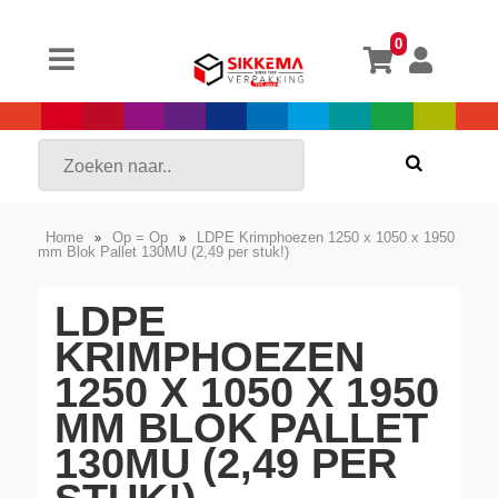
0
Home
Op = Op
LDPE Krimphoezen 1250 x 1050 x 1950
»
»
mm Blok Pallet 130MU (2,49 per stuk!)
LDPE
KRIMPHOEZEN
1250 X 1050 X 1950
MM BLOK PALLET
130MU (2,49 PER