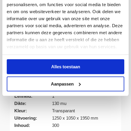
Gratis afhalen in Groningen
personaliseren, om functies voor social media te bieden
Producten van topkwaliteit
en om ons websiteverkeer te analyseren. Ook delen we
Franco vanaf € 150,-
informatie over uw gebruik van onze site met onze
partners voor social media, adverteren en analyse. Deze
Leverbaar uit voorraad
partners kunnen deze gegevens combineren met andere
Advies op maat
informatie die u aan ze heeft verstrekt of die ze hebben
Snelle levering
verzameld op basis van uw gebruik van hun services.
Alles toestaan
Artikelnummer:
113110
Aanpassen
Verpakking:
Pallet
Eenheid:
1
Dikte:
130 mu
Kleur:
Transparant
Uitvoering:
1250 x 1050 x 1950 mm
Inhoud:
300