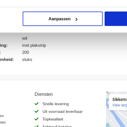
lnummer:
923502
king:
Doos
Aanpassen
d:
1
n.v.t.
wit
ing:
met plakstrip
:
200
enheid:
stuks
Diensten
Snelle levering
Uit voorraad leverbaar
en
Topkwaliteit
ren
Achteraf betalen