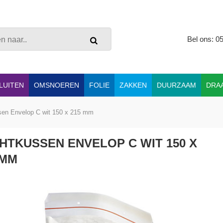
Bel ons: 0
LUITEN
OMSNOEREN
FOLIE
ZAKKEN
DUURZAAM
DRA
sen Envelop C wit 150 x 215 mm
HTKUSSEN ENVELOP C WIT 150 X
 MM