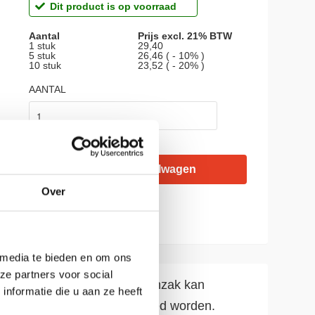
Dit product is op voorraad
Aantal
Prijs excl. 21% BTW
1 stuk
29,40
5 stuk
26,46 ( - 10% )
10 stuk
23,52 ( - 20% )
AANTAL
Over
 media te bieden en om ons
ze partners voor social
enden. De luchtkussen binnenzak kan
nformatie die u aan ze heeft
n het product goed gerecycled worden.