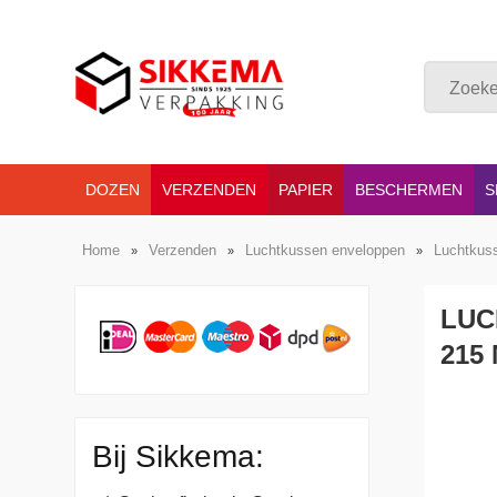
DOZEN
VERZENDEN
PAPIER
BESCHERMEN
S
Home
Verzenden
Luchtkussen enveloppen
Luchtkus
»
»
»
LUC
215
Bij Sikkema: