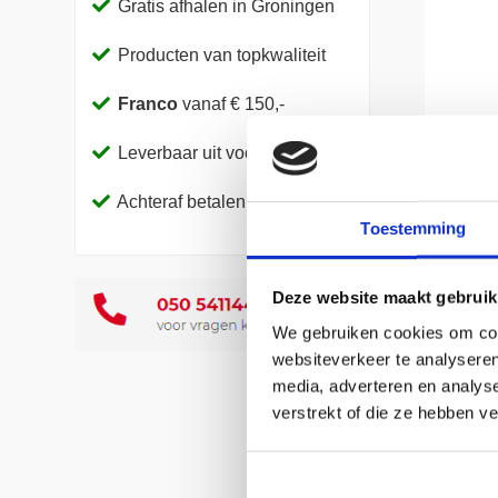
Gratis afhalen in Groningen
Producten van topkwaliteit
Franco
vanaf € 150,-
Leverbaar uit voorraad
Achteraf betalen
Toestemming
Deze website maakt gebruik
We gebruiken cookies om cont
websiteverkeer te analyseren
media, adverteren en analys
Artike
verstrekt of die ze hebben v
Verpak
Eenhei
Dikte: