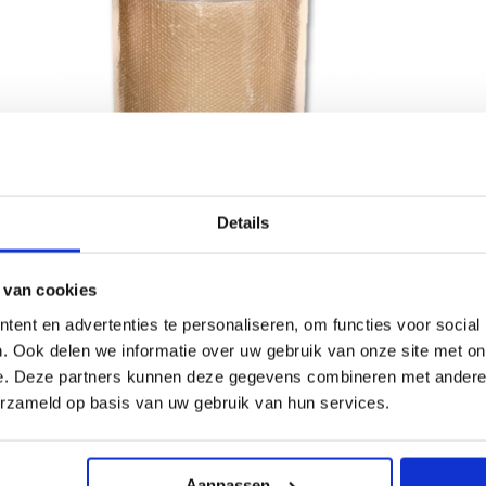
Details
 van cookies
ent en advertenties te personaliseren, om functies voor social
. Ook delen we informatie over uw gebruik van onze site met on
e. Deze partners kunnen deze gegevens combineren met andere i
lnummer:
107205
erzameld op basis van uw gebruik van hun services.
king:
50
d:
meter
75 my. folie, 70 grams kraft
Aanpassen