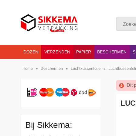
DOZEN
VERZENDEN
PAPIER
BESCHERMEN
S
Home
Beschermen
Luchtkussenfolie
Luchtkussenfo
»
»
»
Dit 
LUC
Bij Sikkema: