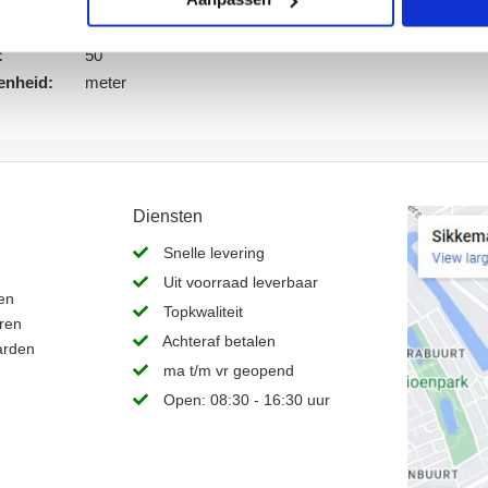
Kraft
ing:
50 cm.
:
50
enheid:
meter
Diensten
Snelle levering
Uit voorraad leverbaar
en
Topkwaliteit
ren
Achteraf betalen
arden
ma t/m vr geopend
Open: 08:30 - 16:30 uur