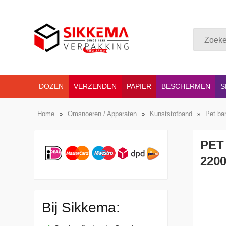
DOZEN
VERZENDEN
PAPIER
BESCHERMEN
S
Home
Omsnoeren / Apparaten
Kunststofband
Pet ba
»
»
»
PET
220
Bij Sikkema: