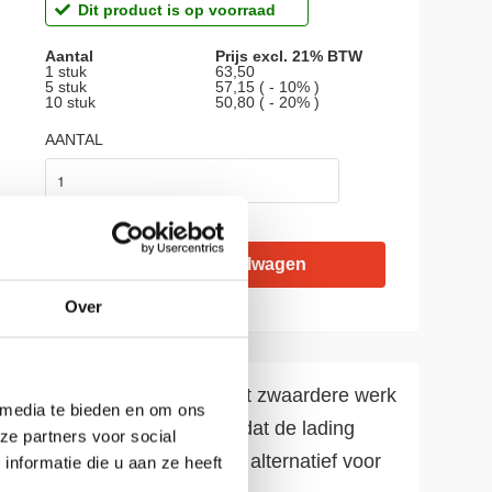
Dit product is op voorraad
Aantal
Prijs excl. 21% BTW
1 stuk
63,50
5 stuk
57,15 ( - 10% )
10 stuk
50,80 ( - 20% )
AANTAL
Over
nd, voor als het echt om het zwaardere werk
 media te bieden en om ons
 bijna 100 % rekherstel, zodat de lading
ze partners voor social
ecyclebaar. PET band is het alternatief voor
nformatie die u aan ze heeft