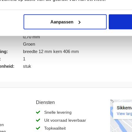
and. PET band wordt vaak ingezet bij het omsnoeren va
lnummer:
520190
Aanpassen
king:
Rol
d:
2000 mtr
0,70 mm
Groen
ing:
breedte 12 mm kern 406 mm
:
1
enheid:
stuk
Diensten
Snelle levering
Uit voorraad leverbaar
en
Topkwaliteit
ren