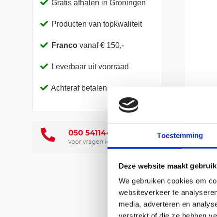
Gratis afhalen in Groningen
Producten van topkwaliteit
Franco
vanaf € 150,-
Leverbaar uit voorraad
Achteraf betalen
Toestemming
Deze website maakt gebruik
Naast 
We gebruiken cookies om cont
gaat. 
websiteverkeer te analyseren
goed o
media, adverteren en analys
verstrekt of die ze hebben v