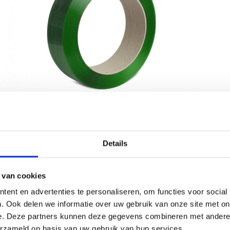
Details
 van cookies
de standaard pp band hebben we de zeer sterke PET Ba
ent en advertenties te personaliseren, om functies voor social
Onze PET band heeft een zeer hoge trekkracht, heeft een
. Ook delen we informatie over uw gebruik van onze site met on
nder spanning blijft staan. Verder is PET band volledig r
e. Deze partners kunnen deze gegevens combineren met andere i
erzameld op basis van uw gebruik van hun services.