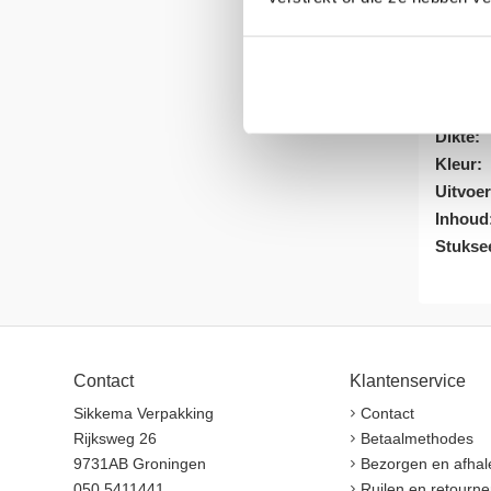
staalb
Artike
Verpak
Eenhei
Dikte:
Kleur:
Uitvoer
Inhoud
Stukse
Contact
Klantenservice
Sikkema Verpakking
Contact
Rijksweg 26
Betaalmethodes
9731AB Groningen
Bezorgen en afhal
050 5411441
Ruilen en retourne