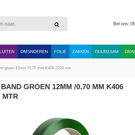
Bel ons: 0
LUITEN
OMSNOEREN
FOLIE
ZAKKEN
DUURZAAM
DRA
nd groen 12mm /0.70 mm K406 2200 mtr
 BAND GROEN 12MM /0.70 MM K406
0 MTR