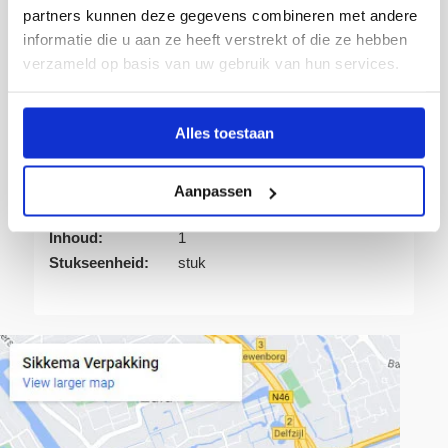
partners kunnen deze gegevens combineren met andere
informatie die u aan ze heeft verstrekt of die ze hebben
verzameld op basis van uw gebruik van hun services.
Artikelnummer:
340801
Alles toestaan
Verpakking:
Bundel
Eenheid:
1
Kleur:
Bruin
Aanpassen
Uitvoering:
150x100x70mm
Inhoud:
1
Stukseenheid:
stuk