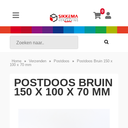
0
Home
Verzenden
Postdoos
Postdoos Bruin 150 x
»
»
»
100 x 70 mm
POSTDOOS BRUIN
150 X 100 X 70 MM