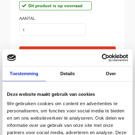
Dit product is op voorraad
AANTAL
BIJ SIKKEMA:
Toestemming
Details
Over
Gratis afhalen in Groningen
Deze website maakt gebruik van cookies
Producten van topkwaliteit
Franco vanaf € 150,-
We gebruiken cookies om content en advertenties te
personaliseren, om functies voor social media te bieden
Leverbaar uit voorraad
en om ons websiteverkeer te analyseren. Ook delen we
Advies op maat
informatie over uw gebruik van onze site met onze
Snelle levering
partners voor social media, adverteren en analyse. Deze