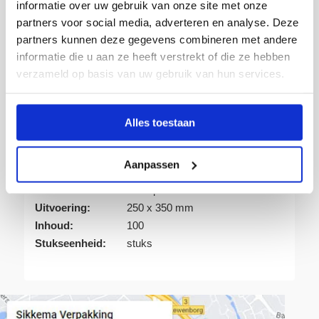
Advies op maat
informatie over uw gebruik van onze site met onze
partners voor social media, adverteren en analyse. Deze
Snelle levering
partners kunnen deze gegevens combineren met andere
informatie die u aan ze heeft verstrekt of die ze hebben
verzameld op basis van uw gebruik van hun services.
Artikelnummer:
157073
Alles toestaan
Verpakking:
Doos
Eenheid:
1
Aanpassen
Dikte:
90 MY
Kleur:
Transparant
Uitvoering:
250 x 350 mm
Inhoud:
100
Stukseenheid:
stuks