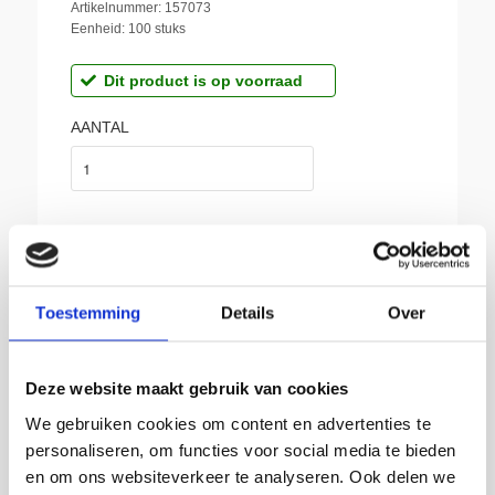
Artikelnummer: 157073
Eenheid: 100 stuks
Dit product is op voorraad
AANTAL
Toestemming
Details
Over
BIJ SIKKEMA:
Gratis afhalen in Groningen
Deze website maakt gebruik van cookies
Producten van topkwaliteit
We gebruiken cookies om content en advertenties te
Franco vanaf € 150,-
personaliseren, om functies voor social media te bieden
Leverbaar uit voorraad
en om ons websiteverkeer te analyseren. Ook delen we