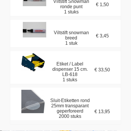
Viltstift Snowman
€ 1,50
ronde punt
1 stuks
Viltstift snowman
€ 3,45
breed
1 stuk
Etiket / Label
dispenser 15 cm.
€ 33,50
LB-618
1 stuks
Sluit-Etiketten rond
25mm transparant
geperforeerd
€ 13,95
2000 stuks