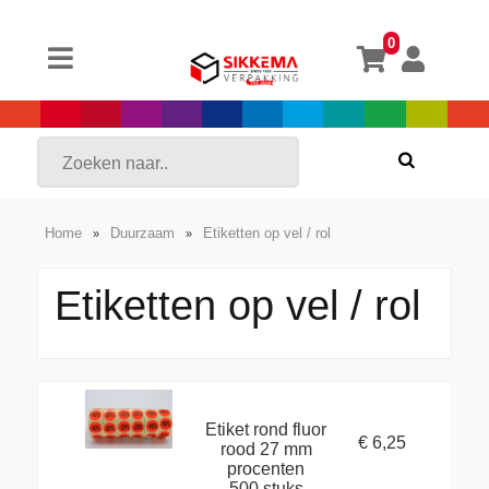
0
Home
Duurzaam
Etiketten op vel / rol
»
»
Etiketten op vel / rol
Etiket rond fluor
€ 6,25
rood 27 mm
procenten
500 stuks