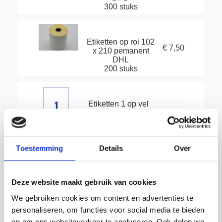
300 stuks
Etiketten op rol 102
€ 7,50
x 210 pemanent
DHL
200 stuks
Etiketten 1 op vel
per 200 stuks
200 vellen
€ 19,50
Toestemming
Details
Over
Etiketten 2 op vel
per 200 stuks
200 vellen
€ 19,50
Deze website maakt gebruik van cookies
We gebruiken cookies om content en advertenties te
personaliseren, om functies voor social media te bieden
Etiketten 4 op vel
en om ons websiteverkeer te analyseren. Ook delen we